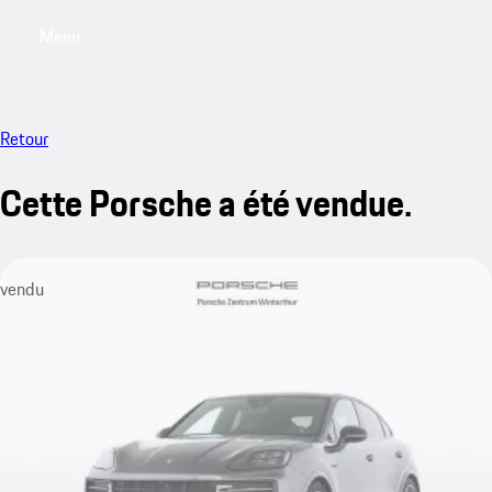
Menu
My saved searches, 0 searches saved
My sa
Retour
Cette Porsche a été vendue.
vendu