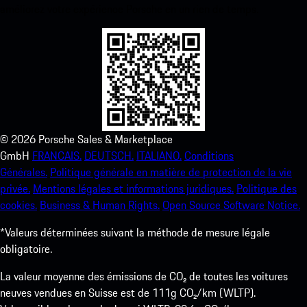
améliorez votre expérience Porsche en un rien de temps.
©
2026
Porsche Sales & Marketplace
GmbH
FRANCAIS.
DEUTSCH.
ITALIANO.
Conditions
Générales.
Politique générale en matière de protection de la vie
privée.
Mentions légales et informations juridiques.
Politique des
cookies.
Business & Human Rights.
Open Source Software Notice.
*Valeurs déterminées suivant la méthode de mesure légale
obligatoire.
La valeur moyenne des émissions de CO₂ de toutes les voitures
neuves vendues en Suisse est de 111g CO₂/km (WLTP).