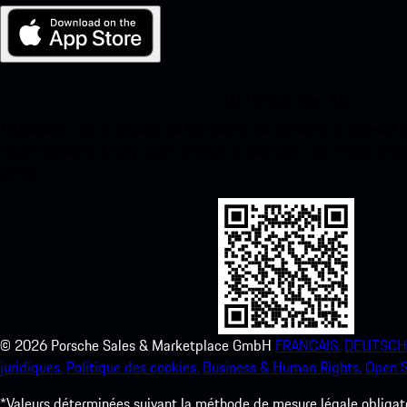
Ma Porsche pour iOS
Téléchargez notre application facilement en scannant le code QR 
instantanément à l’App Store d’Apple et améliorez votre expérienc
temps.
©
2026
Porsche Sales & Marketplace GmbH
FRANCAIS.
DEUTSCH
juridiques.
Politique des cookies.
Business & Human Rights.
Open S
*Valeurs déterminées suivant la méthode de mesure légale obligato