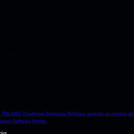
ci-dessous. Accédez
e Porsche en un rien de
.
ITALIANO.
Conditions Générales.
Politique générale en matière de 
ource Software Notice.
ire.