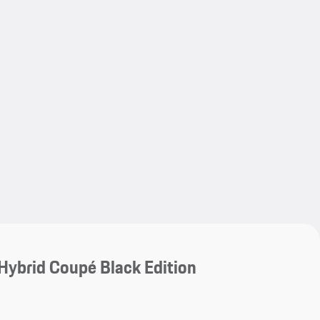
My save
My save
ybrid Coupé Black Edition