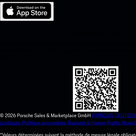
Ma Porsche pour iOS
Téléchargez notre application facilement en scannant le code QR 
instantanément à l’App Store d’Apple et améliorez votre expérienc
temps.
©
2026
Porsche Sales & Marketplace GmbH
FRANCAIS.
DEUTSCH
juridiques.
Politique des cookies.
Business & Human Rights.
Open S
*Valeurs déterminées suivant la méthode de mesure légale obligato