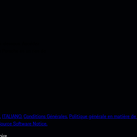
ci-dessous. Accédez
e Porsche en un rien de
.
ITALIANO.
Conditions Générales.
Politique générale en matière de 
ource Software Notice.
ire.