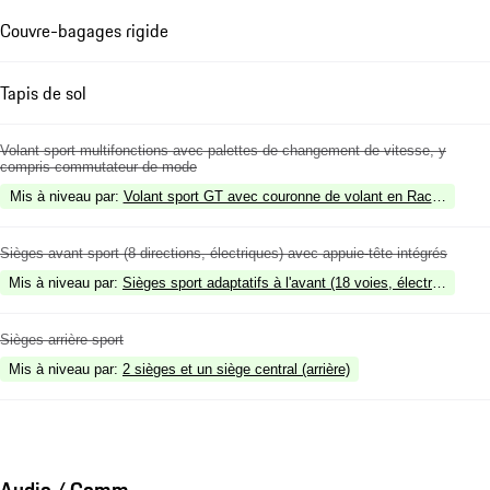
Couvre-bagages rigide
Tapis de sol
Volant sport multifonctions avec palettes de changement de vitesse, y
compris commutateur de mode
Mis à niveau par
:
Volant sport GT avec couronne de volant en Race-Tex, ch
Sièges avant sport (8 directions, électriques) avec appuie-tête intégrés
Mis à niveau par
:
Sièges sport adaptatifs à l'avant (18 voies, électriques)
Sièges arrière sport
Mis à niveau par
:
2 sièges et un siège central (arrière)