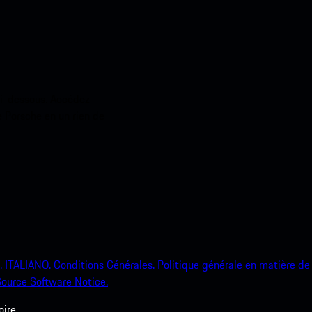
ci-dessous. Accédez
e Porsche en un rien de
.
ITALIANO.
Conditions Générales.
Politique générale en matière de 
ource Software Notice.
ire.