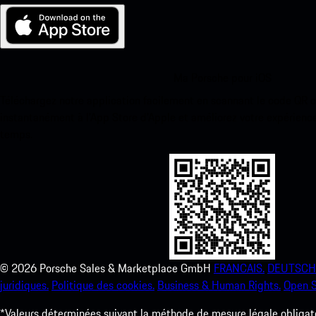
Ma Porsche pour iOS
Téléchargez notre application facilement en scannant le code QR 
instantanément à l’App Store d’Apple et améliorez votre expérienc
temps.
©
2026
Porsche Sales & Marketplace GmbH
FRANCAIS.
DEUTSCH
juridiques.
Politique des cookies.
Business & Human Rights.
Open S
*Valeurs déterminées suivant la méthode de mesure légale obligato