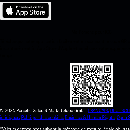
Ma Porsche pour iOS
Téléchargez notre application facilement en scannant le code QR 
instantanément à l’App Store d’Apple et améliorez votre expérienc
temps.
©
2026
Porsche Sales & Marketplace GmbH
FRANCAIS.
DEUTSCH
juridiques.
Politique des cookies.
Business & Human Rights.
Open S
*Valeurs déterminées suivant la méthode de mesure légale obligato