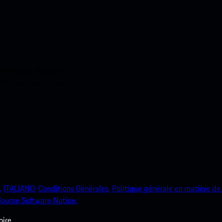
ci-dessous. Accédez
e Porsche en un rien de
.
ITALIANO.
Conditions Générales.
Politique générale en matière de 
ource Software Notice.
ire.