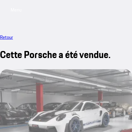
Menu
My saved searches, 0 searches saved
My sa
Retour
Cette Porsche a été vendue.
vendu