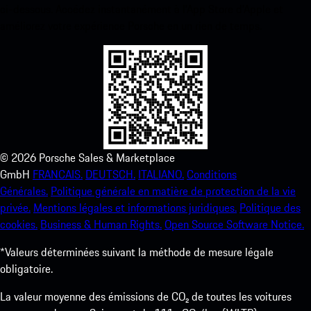
ci-dessous. Accédez instantanément à l’App Store d’Apple et
améliorez votre expérience Porsche en un rien de temps.
©
2026
Porsche Sales & Marketplace
GmbH
FRANCAIS.
DEUTSCH.
ITALIANO.
Conditions
Générales.
Politique générale en matière de protection de la vie
privée.
Mentions légales et informations juridiques.
Politique des
cookies.
Business & Human Rights.
Open Source Software Notice.
*Valeurs déterminées suivant la méthode de mesure légale
obligatoire.
La valeur moyenne des émissions de CO₂ de toutes les voitures