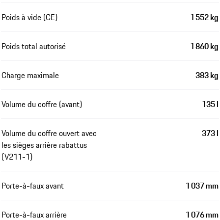
Poids à vide (CE)
1 552 kg
Poids total autorisé
1 860 kg
Charge maximale
383 kg
Volume du coffre (avant)
135 l
Volume du coffre ouvert avec
373 l
les sièges arrière rabattus
(V211-1)
Porte-à-faux avant
1 037 mm
Porte-à-faux arrière
1 076 mm