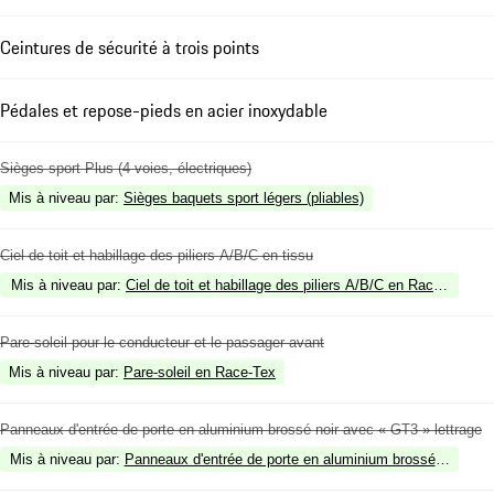
Ceintures de sécurité à trois points
Pédales et repose-pieds en acier inoxydable
Sièges sport Plus (4 voies, électriques)
Mis à niveau par
:
Sièges baquets sport légers (pliables)
Ciel de toit et habillage des piliers A/B/C en tissu
Mis à niveau par
:
Ciel de toit et habillage des piliers A/B/C en Race-Tex noi
Pare-soleil pour le conducteur et le passager avant
Mis à niveau par
:
Pare-soleil en Race-Tex
Panneaux d'entrée de porte en aluminium brossé noir avec « GT3 » lettrage
Mis à niveau par
:
Panneaux d'entrée de porte en aluminium brossé noir, écla