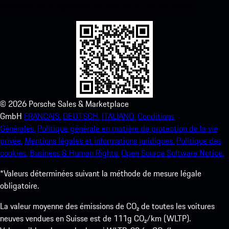
améliorez votre expérience Porsche en un rien de temps.
©
2026
Porsche Sales & Marketplace
GmbH
FRANCAIS.
DEUTSCH.
ITALIANO.
Conditions
Générales.
Politique générale en matière de protection de la vie
privée.
Mentions légales et informations juridiques.
Politique des
cookies.
Business & Human Rights.
Open Source Software Notice.
*Valeurs déterminées suivant la méthode de mesure légale
obligatoire.
La valeur moyenne des émissions de CO₂ de toutes les voitures
neuves vendues en Suisse est de 111g CO₂/km (WLTP).