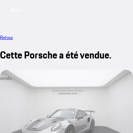
Menu
My saved searches, 0 searches saved
My sa
Retour
Cette Porsche a été vendue.
vendu