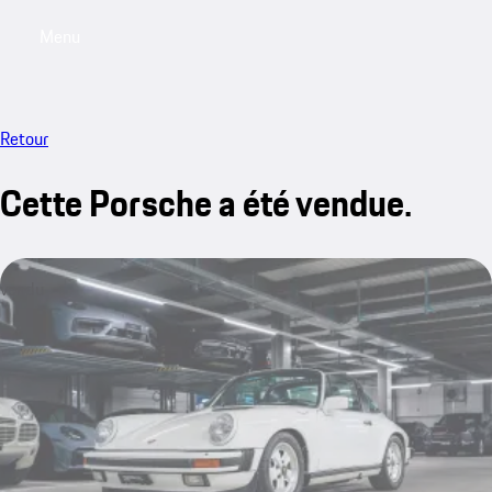
Menu
My saved searches, 0 searches saved
My sa
Retour
Cette Porsche a été vendue.
vendu