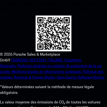
ci-dessous. Accédez instantanément à l’App Store d’Apple et
améliorez votre expérience Porsche en un rien de temps.
©
2026
Porsche Sales & Marketplace
GmbH
FRANCAIS.
DEUTSCH.
ITALIANO.
Conditions
Générales.
Politique générale en matière de protection de la vie
privée.
Mentions légales et informations juridiques.
Politique des
cookies.
Business & Human Rights.
Open Source Software Notice.
*Valeurs déterminées suivant la méthode de mesure légale
obligatoire.
La valeur moyenne des émissions de CO₂ de toutes les voitures