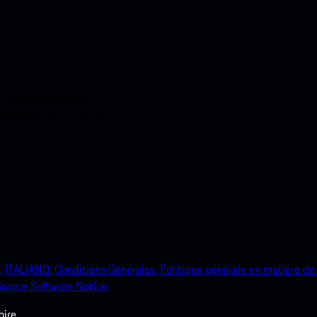
ci-dessous. Accédez
e Porsche en un rien de
.
ITALIANO.
Conditions Générales.
Politique générale en matière de 
ource Software Notice.
ire.