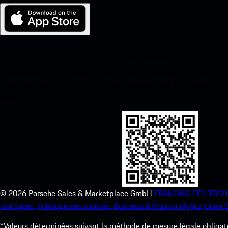
Ma Porsche pour iOS
Téléchargez notre application facilement en scannant le code QR 
instantanément à l’App Store d’Apple et améliorez votre expérienc
temps.
©
2026
Porsche Sales & Marketplace GmbH
FRANCAIS.
DEUTSCH
juridiques.
Politique des cookies.
Business & Human Rights.
Open S
*Valeurs déterminées suivant la méthode de mesure légale obligato