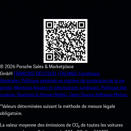
ci-dessous. Accédez instantanément à l’App Store d’Apple et
améliorez votre expérience Porsche en un rien de temps.
©
2026
Porsche Sales & Marketplace
GmbH
FRANCAIS.
DEUTSCH.
ITALIANO.
Conditions
Générales.
Politique générale en matière de protection de la vie
privée.
Mentions légales et informations juridiques.
Politique des
cookies.
Business & Human Rights.
Open Source Software Notice.
*Valeurs déterminées suivant la méthode de mesure légale
obligatoire.
La valeur moyenne des émissions de CO₂ de toutes les voitures