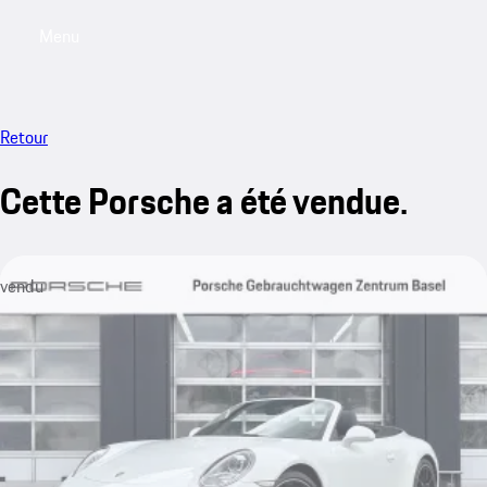
Menu
My saved searches, 0 searches saved
My sa
Retour
Cette Porsche a été vendue.
vendu