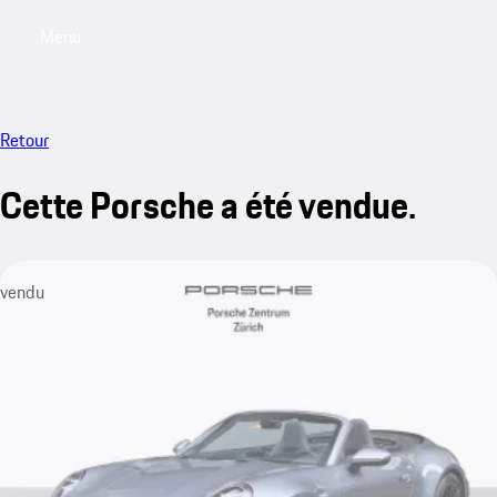
Menu
My saved searches, 0 searches saved
My sa
Retour
Cette Porsche a été vendue.
vendu