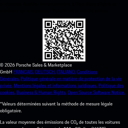
ci-dessous. Accédez instantanément à l’App Store d’Apple et
améliorez votre expérience Porsche en un rien de temps.
©
2026
Porsche Sales & Marketplace
GmbH
FRANCAIS.
DEUTSCH.
ITALIANO.
Conditions
Générales.
Politique générale en matière de protection de la vie
privée.
Mentions légales et informations juridiques.
Politique des
cookies.
Business & Human Rights.
Open Source Software Notice.
*Valeurs déterminées suivant la méthode de mesure légale
obligatoire.
La valeur moyenne des émissions de CO₂ de toutes les voitures