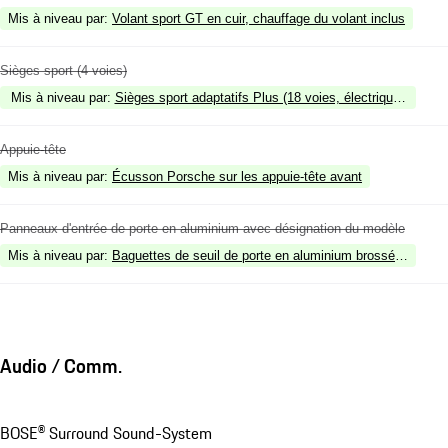
Mis à niveau par
:
Volant sport GT en cuir, chauffage du volant inclus
Sièges sport (4 voies)
Mis à niveau par
:
Sièges sport adaptatifs Plus (18 voies, électriques) av
Appuie-tête
Mis à niveau par
:
Écusson Porsche sur les appuie-tête avant
Panneaux d'entrée de porte en aluminium avec désignation du modèle
Mis à niveau par
:
Baguettes de seuil de porte en aluminium brossé Argent F
Audio / Comm.
BOSE® Surround Sound-System