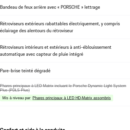
Bandeau de feux arrière avec « PORSCHE » lettrage
Rétroviseurs extérieurs rabattables électriquement, y compris
éclairage des alentours du rétroviseur
Rétroviseurs intérieurs et extérieurs à anti-éblouissement
automatique avec capteur de pluie intégré
Pare-brise teinté dégradé
Phares principaux à LED Matrix incluant le Porsche Dynamic Light System
Plus (PDLS Plus)
Mis à niveau par
:
Phares principaux à LED HD-Matrix assombris
Confort et aide à la conduite