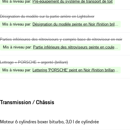
Mis à niveau par
:
Pré-équipement du système de transport de toit
Désignation du modèle sur la partie arrière en Lightsilver
Mis à niveau par
:
Désignation du modèle peinte en Noir (finition brillante)
Parties inférieures des rétroviseurs y compris base de rétroviseur en noir
Mis à niveau par
:
Partie inférieure des rétroviseurs peinte en couleur extérieu
Lettrage « PORSCHE » argenté (brillant)
Mis à niveau par
:
Lettering 'PORSCHE' peint en Noir (finition brillante)
Transmission / Châssis
Moteur 6 cylindres boxer biturbo, 3,0 l de cylindrée