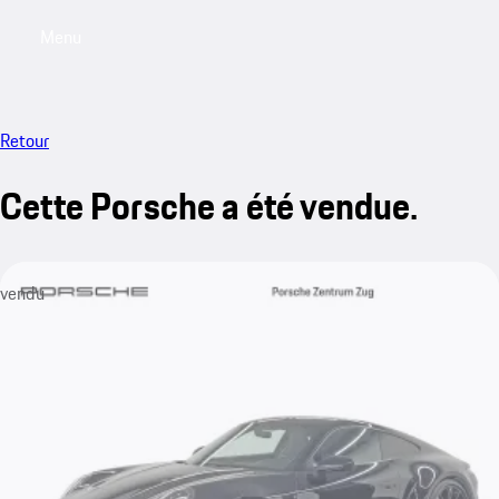
Menu
My saved searches, 0 searches saved
My sa
Retour
Cette Porsche a été vendue.
vendu