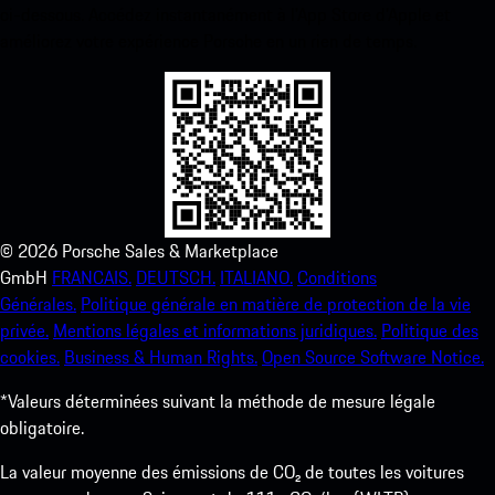
ci-dessous. Accédez instantanément à l’App Store d’Apple et
améliorez votre expérience Porsche en un rien de temps.
©
2026
Porsche Sales & Marketplace
GmbH
FRANCAIS.
DEUTSCH.
ITALIANO.
Conditions
Générales.
Politique générale en matière de protection de la vie
privée.
Mentions légales et informations juridiques.
Politique des
cookies.
Business & Human Rights.
Open Source Software Notice.
*Valeurs déterminées suivant la méthode de mesure légale
obligatoire.
La valeur moyenne des émissions de CO₂ de toutes les voitures