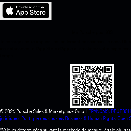
Ma Porsche pour iOS
Téléchargez notre application facilement en scannant le code QR 
instantanément à l’App Store d’Apple et améliorez votre expérienc
temps.
©
2026
Porsche Sales & Marketplace GmbH
FRANCAIS.
DEUTSCH
juridiques.
Politique des cookies.
Business & Human Rights.
Open S
*Valeurs déterminées suivant la méthode de mesure légale obligato