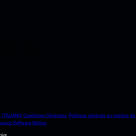
ci-dessous. Accédez
e Porsche en un rien de
.
ITALIANO.
Conditions Générales.
Politique générale en matière de 
ource Software Notice.
ire.