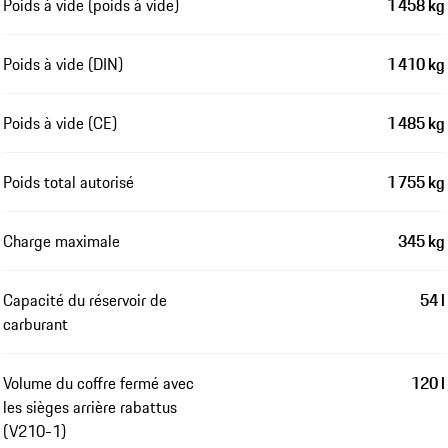
Poids à vide (poids à vide)
1 458 kg
Poids à vide (DIN)
1 410 kg
Poids à vide (CE)
1 485 kg
Poids total autorisé
1 755 kg
Charge maximale
345 kg
Capacité du réservoir de
54 l
carburant
Volume du coffre fermé avec
120 l
les sièges arrière rabattus
(V210-1)