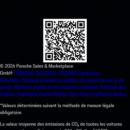
ci-dessous. Accédez instantanément à l’App Store d’Apple et
améliorez votre expérience Porsche en un rien de temps.
©
2026
Porsche Sales & Marketplace
GmbH
FRANCAIS.
DEUTSCH.
ITALIANO.
Conditions
Générales.
Politique générale en matière de protection de la vie
privée.
Mentions légales et informations juridiques.
Politique des
cookies.
Business & Human Rights.
Open Source Software Notice.
*Valeurs déterminées suivant la méthode de mesure légale
obligatoire.
La valeur moyenne des émissions de CO₂ de toutes les voitures