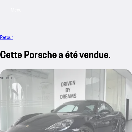
Menu
My saved searches, 0 searches saved
My sa
Retour
Cette Porsche a été vendue.
vendu