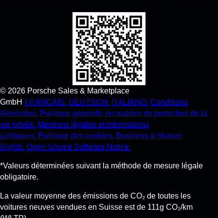
©
2026
Porsche Sales & Marketplace
GmbH
FRANCAIS.
DEUTSCH.
ITALIANO.
Conditions
Générales.
Politique générale en matière de protection de la
vie privée.
Mentions légales et informations
juridiques.
Politique des cookies.
Business & Human
Rights.
Open Source Software Notice.
*Valeurs déterminées suivant la méthode de mesure légale
obligatoire.
La valeur moyenne des émissions de CO₂ de toutes les
voitures neuves vendues en Suisse est de 111g CO₂/km