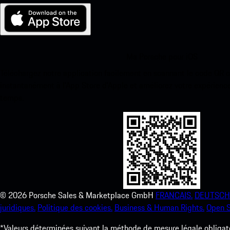
Ma Porsche pour iOS
Téléchargez notre application facilement en scannant le code QR 
instantanément à l’App Store d’Apple et améliorez votre expérienc
temps.
©
2026
Porsche Sales & Marketplace GmbH
FRANCAIS.
DEUTSCH
juridiques.
Politique des cookies.
Business & Human Rights.
Open S
*Valeurs déterminées suivant la méthode de mesure légale obligato