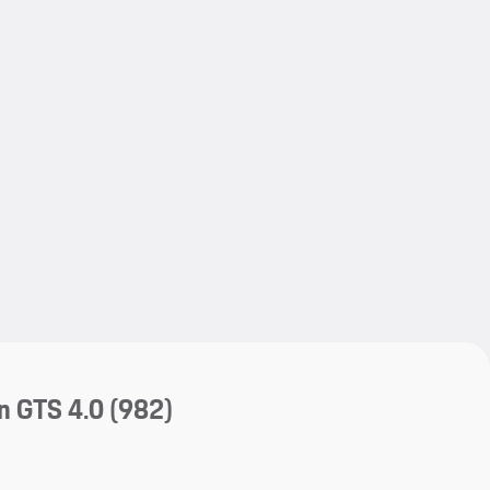
My save
My save
n GTS 4.0
(982)