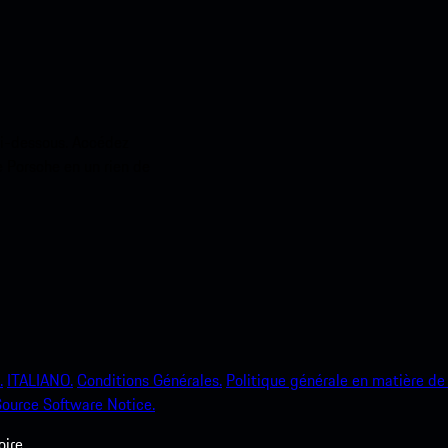
ci-dessous. Accédez
e Porsche en un rien de
.
ITALIANO.
Conditions Générales.
Politique générale en matière de 
ource Software Notice.
ire.