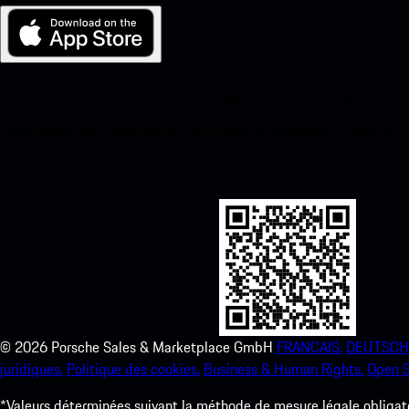
Ma Porsche pour iOS
Téléchargez notre application facilement en scannant le code QR 
instantanément à l’App Store d’Apple et améliorez votre expérienc
temps.
©
2026
Porsche Sales & Marketplace GmbH
FRANCAIS.
DEUTSCH
juridiques.
Politique des cookies.
Business & Human Rights.
Open S
*Valeurs déterminées suivant la méthode de mesure légale obligato