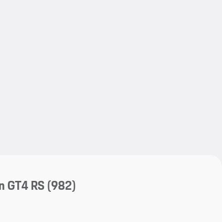
My save
My save
n GT4 RS
(982)