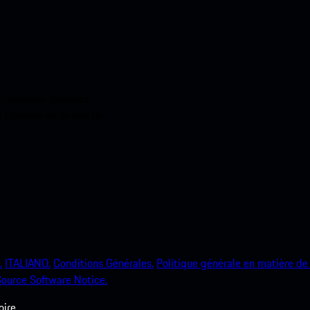
ci-dessous. Accédez
e Porsche en un rien de
.
ITALIANO.
Conditions Générales.
Politique générale en matière de 
ource Software Notice.
ire.