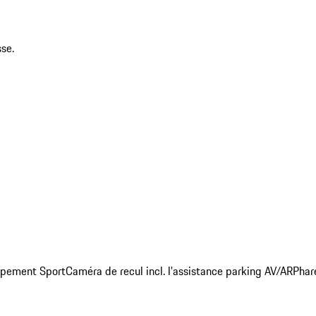
se.
ppement Sport
Caméra de recul incl. l'assistance parking AV/AR
Phar