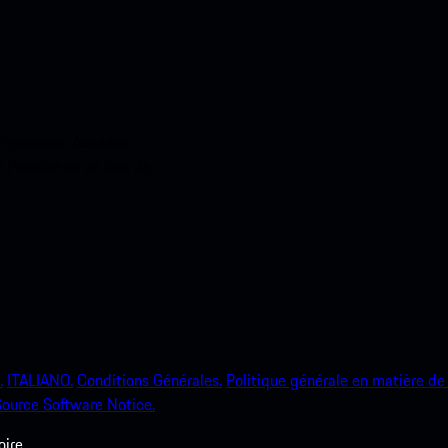
ci-dessous. Accédez
e Porsche en un rien de
.
ITALIANO.
Conditions Générales.
Politique générale en matière de 
ource Software Notice.
ire.