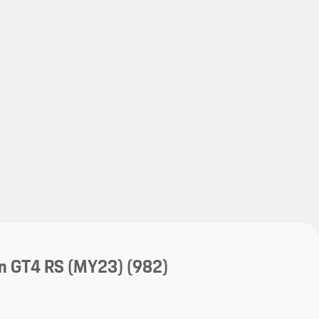
My save
My save
n GT4 RS (MY23)
(982)