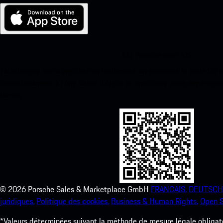
Ma Porsche pour iOS
Téléchargez notre application facilement en scannant le code QR 
instantanément à l’App Store d’Apple et améliorez votre expérienc
temps.
©
2026
Porsche Sales & Marketplace GmbH
FRANCAIS.
DEUTSCH
juridiques.
Politique des cookies.
Business & Human Rights.
Open S
*Valeurs déterminées suivant la méthode de mesure légale obligato