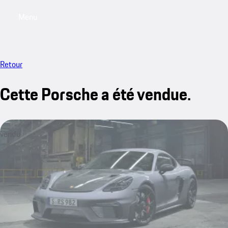
Menu
My saved searches, 0 searches saved
My sa
Retour
Cette Porsche a été vendue.
vendu