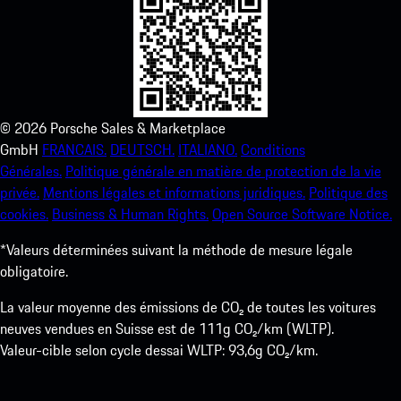
©
2026
Porsche Sales & Marketplace
GmbH
FRANCAIS.
DEUTSCH.
ITALIANO.
Conditions
Générales.
Politique générale en matière de protection de la vie
privée.
Mentions légales et informations juridiques.
Politique des
cookies.
Business & Human Rights.
Open Source Software Notice.
*Valeurs déterminées suivant la méthode de mesure légale
obligatoire.
La valeur moyenne des émissions de CO₂ de toutes les voitures
neuves vendues en Suisse est de 111g CO₂/km (WLTP).
Valeur-cible selon cycle dessai WLTP: 93,6g CO₂/km.