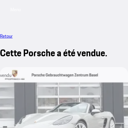
Menu
My saved searches, 0 searches saved
My sa
Retour
Cette Porsche a été vendue.
vendu