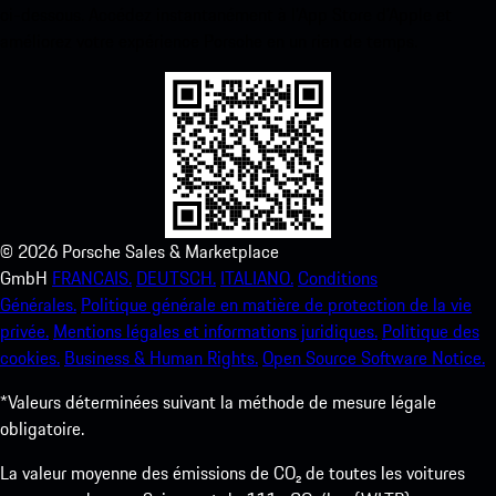
ci-dessous. Accédez instantanément à l’App Store d’Apple et
améliorez votre expérience Porsche en un rien de temps.
©
2026
Porsche Sales & Marketplace
GmbH
FRANCAIS.
DEUTSCH.
ITALIANO.
Conditions
Générales.
Politique générale en matière de protection de la vie
privée.
Mentions légales et informations juridiques.
Politique des
cookies.
Business & Human Rights.
Open Source Software Notice.
*Valeurs déterminées suivant la méthode de mesure légale
obligatoire.
La valeur moyenne des émissions de CO₂ de toutes les voitures