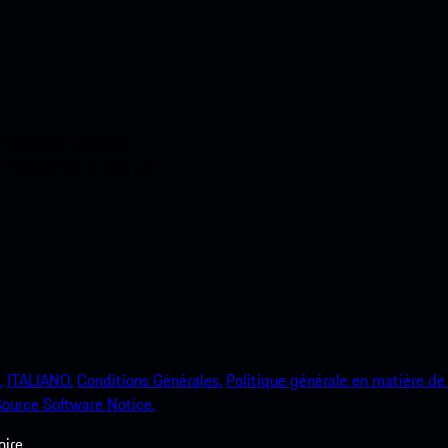
ci-dessous. Accédez
e Porsche en un rien de
.
ITALIANO.
Conditions Générales.
Politique générale en matière de 
ource Software Notice.
ire.