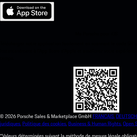
Ma Porsche pour iOS
Téléchargez notre application facilement en scannant le code QR 
instantanément à l’App Store d’Apple et améliorez votre expérienc
temps.
©
2026
Porsche Sales & Marketplace GmbH
FRANCAIS.
DEUTSCH
juridiques.
Politique des cookies.
Business & Human Rights.
Open S
*Valeurs déterminées suivant la méthode de mesure légale obligato