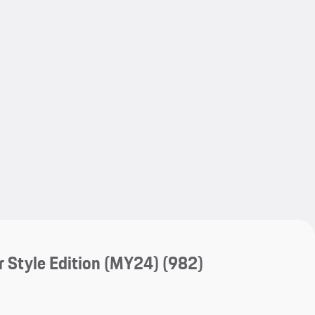
My save
My save
 Style Edition (MY24)
(982)