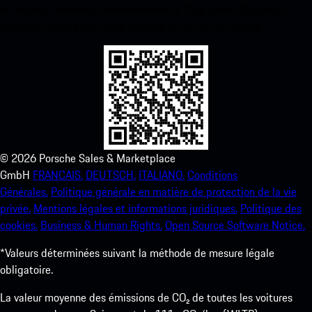
ci-dessous. Accédez instantanément à l’App Store d’Apple et
améliorez votre expérience Porsche en un rien de temps.
©
2026
Porsche Sales & Marketplace
GmbH
FRANCAIS.
DEUTSCH.
ITALIANO.
Conditions
Générales.
Politique générale en matière de protection de la vie
privée.
Mentions légales et informations juridiques.
Politique des
cookies.
Business & Human Rights.
Open Source Software Notice.
*Valeurs déterminées suivant la méthode de mesure légale
obligatoire.
La valeur moyenne des émissions de CO₂ de toutes les voitures