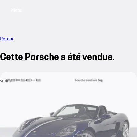
Menu
My saved searches, 0 searches saved
My sa
Retour
Cette Porsche a été vendue.
vendu