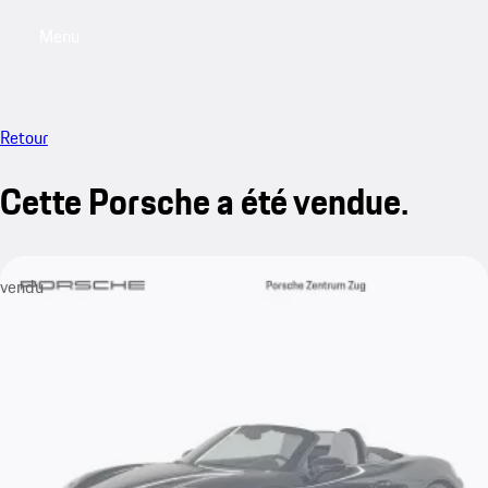
Menu
My saved searches, 0 searches saved
My sa
Retour
Cette Porsche a été vendue.
vendu