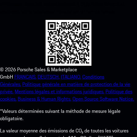
ci-dessous. Accédez instantanément à l’App Store d’Apple et
améliorez votre expérience Porsche en un rien de temps.
©
2026
Porsche Sales & Marketplace
GmbH
FRANCAIS.
DEUTSCH.
ITALIANO.
Conditions
Générales.
Politique générale en matière de protection de la vie
privée.
Mentions légales et informations juridiques.
Politique des
cookies.
Business & Human Rights.
Open Source Software Notice.
*Valeurs déterminées suivant la méthode de mesure légale
obligatoire.
La valeur moyenne des émissions de CO₂ de toutes les voitures