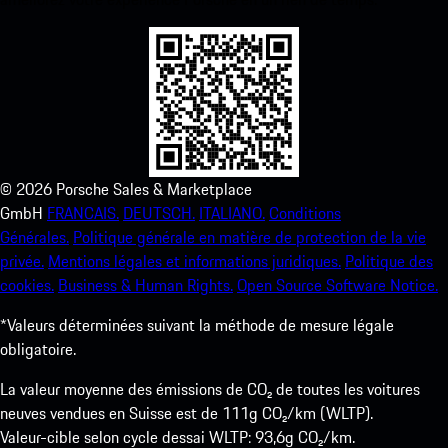
©
2026
Porsche Sales & Marketplace
GmbH
FRANCAIS.
DEUTSCH.
ITALIANO.
Conditions
Générales.
Politique générale en matière de protection de la vie
privée.
Mentions légales et informations juridiques.
Politique des
cookies.
Business & Human Rights.
Open Source Software Notice.
*Valeurs déterminées suivant la méthode de mesure légale
obligatoire.
La valeur moyenne des émissions de CO₂ de toutes les voitures
neuves vendues en Suisse est de 111g CO₂/km (WLTP).
Valeur-cible selon cycle dessai WLTP: 93,6g CO₂/km.