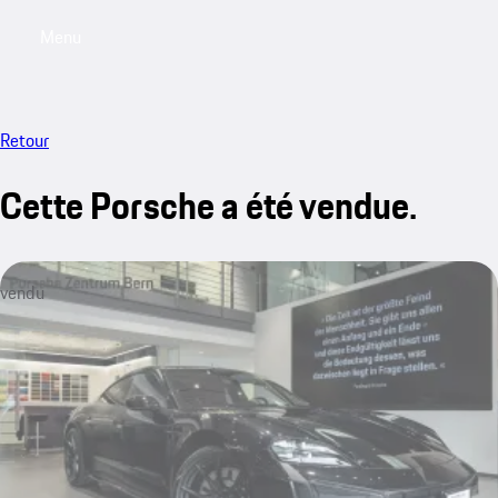
Menu
My saved searches, 0 searches saved
My sa
Retour
Cette Porsche a été vendue.
vendu