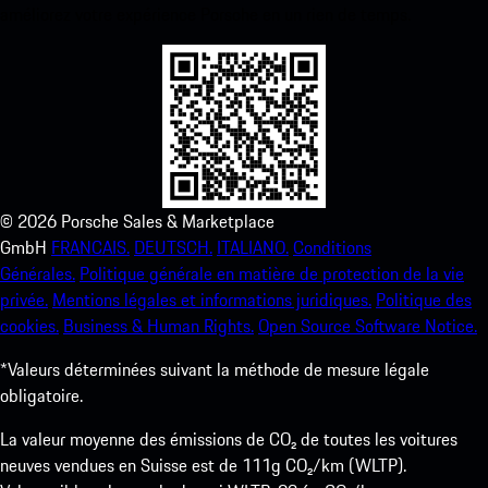
améliorez votre expérience Porsche en un rien de temps.
©
2026
Porsche Sales & Marketplace
GmbH
FRANCAIS.
DEUTSCH.
ITALIANO.
Conditions
Générales.
Politique générale en matière de protection de la vie
privée.
Mentions légales et informations juridiques.
Politique des
cookies.
Business & Human Rights.
Open Source Software Notice.
*Valeurs déterminées suivant la méthode de mesure légale
obligatoire.
La valeur moyenne des émissions de CO₂ de toutes les voitures
neuves vendues en Suisse est de 111g CO₂/km (WLTP).