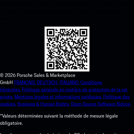
Téléchargez notre application facilement en scannant le code QR
ci-dessous. Accédez instantanément à l’App Store d’Apple et
améliorez votre expérience Porsche en un rien de temps.
©
2026
Porsche Sales & Marketplace
GmbH
FRANCAIS.
DEUTSCH.
ITALIANO.
Conditions
Générales.
Politique générale en matière de protection de la vie
privée.
Mentions légales et informations juridiques.
Politique des
cookies.
Business & Human Rights.
Open Source Software Notice.
*Valeurs déterminées suivant la méthode de mesure légale
obligatoire.