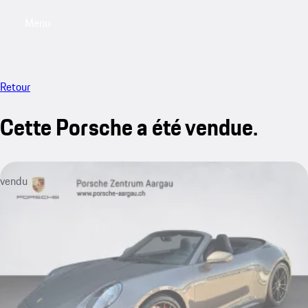
Menu
My saved searches, 0 searches saved
My sa
Retour
Cette Porsche a été vendue.
vendu