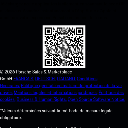
Téléchargez notre application facilement en scannant le code QR
ci-dessous. Accédez instantanément à l’App Store d’Apple et
améliorez votre expérience Porsche en un rien de temps.
©
2026
Porsche Sales & Marketplace
GmbH
FRANCAIS.
DEUTSCH.
ITALIANO.
Conditions
Générales.
Politique générale en matière de protection de la vie
privée.
Mentions légales et informations juridiques.
Politique des
cookies.
Business & Human Rights.
Open Source Software Notice.
*Valeurs déterminées suivant la méthode de mesure légale
obligatoire.