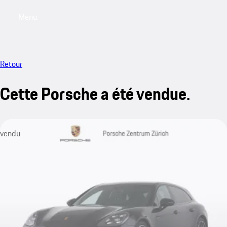
Menu
My saved searches, 0 searches saved
My sa
Retour
Cette Porsche a été vendue.
vendu