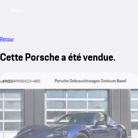
Menu
My saved searches, 0 searches saved
My sa
Retour
Cette Porsche a été vendue.
vendu