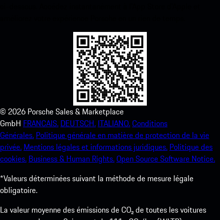
ci-dessous. Accédez instantanément à l’App Store d’Apple et
améliorez votre expérience Porsche en un rien de temps.
©
2026
Porsche Sales & Marketplace
GmbH
FRANCAIS.
DEUTSCH.
ITALIANO.
Conditions
Générales.
Politique générale en matière de protection de la vie
privée.
Mentions légales et informations juridiques.
Politique des
cookies.
Business & Human Rights.
Open Source Software Notice.
*Valeurs déterminées suivant la méthode de mesure légale
obligatoire.
La valeur moyenne des émissions de CO₂ de toutes les voitures