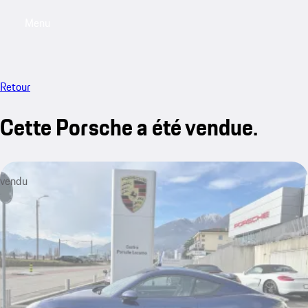
Menu
My saved searches, 0 searches saved
My sa
Retour
Cette Porsche a été vendue.
vendu