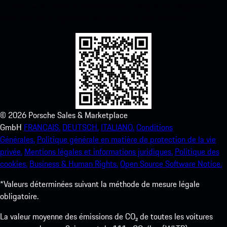
ci-dessous. Accédez instantanément à l’App Store d’Apple et
améliorez votre expérience Porsche en un rien de temps.
©
2026
Porsche Sales & Marketplace
GmbH
FRANCAIS.
DEUTSCH.
ITALIANO.
Conditions
Générales.
Politique générale en matière de protection de la vie
privée.
Mentions légales et informations juridiques.
Politique des
cookies.
Business & Human Rights.
Open Source Software Notice.
*Valeurs déterminées suivant la méthode de mesure légale
obligatoire.
La valeur moyenne des émissions de CO₂ de toutes les voitures