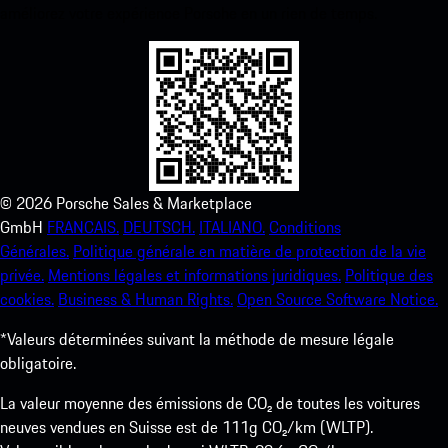
améliorez votre expérience Porsche en un rien de temps.
©
2026
Porsche Sales & Marketplace
GmbH
FRANCAIS.
DEUTSCH.
ITALIANO.
Conditions
Générales.
Politique générale en matière de protection de la vie
privée.
Mentions légales et informations juridiques.
Politique des
cookies.
Business & Human Rights.
Open Source Software Notice.
*Valeurs déterminées suivant la méthode de mesure légale
obligatoire.
La valeur moyenne des émissions de CO₂ de toutes les voitures
neuves vendues en Suisse est de 111g CO₂/km (WLTP).