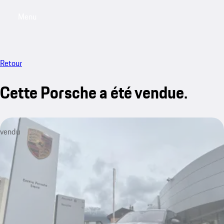
Menu
My saved searches, 0 searches saved
My sa
Retour
Cette Porsche a été vendue.
vendu