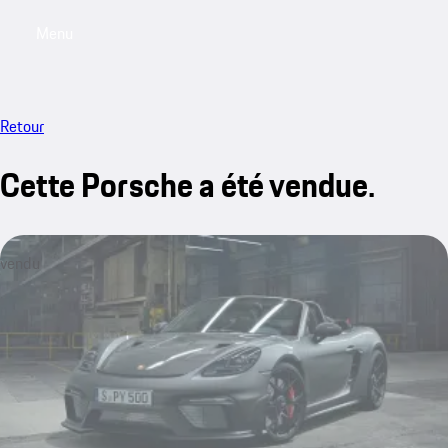
Menu
My saved searches, 0 searches saved
My sa
Retour
Cette Porsche a été vendue.
vendu