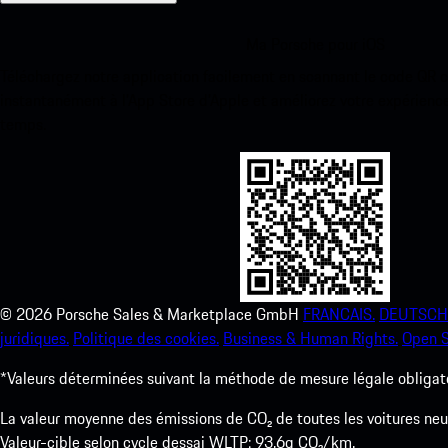
Ma Porsche pour iOS
Téléchargez notre application facilement en scannant le code QR 
instantanément à l’App Store d’Apple et améliorez votre expérienc
temps.
©
2026
Porsche Sales & Marketplace GmbH
FRANCAIS.
DEUTSCH
juridiques.
Politique des cookies.
Business & Human Rights.
Open S
*Valeurs déterminées suivant la méthode de mesure légale obligato
La valeur moyenne des émissions de CO₂ de toutes les voitures n
Valeur-cible selon cycle dessai WLTP: 93,6g CO₂/km.