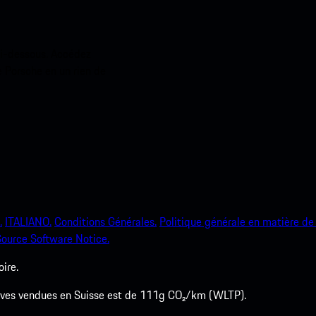
ci-dessous. Accédez
e Porsche en un rien de
.
ITALIANO.
Conditions Générales.
Politique générale en matière de 
ource Software Notice.
ire.
euves vendues en Suisse est de 111g CO₂/km (WLTP).