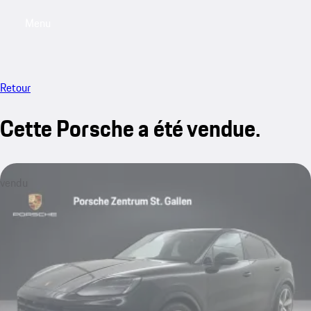
Menu
My saved searches, 0 searches saved
My sa
Retour
Cette Porsche a été vendue.
vendu