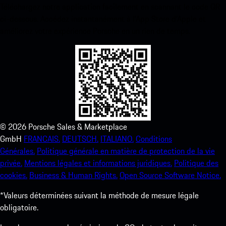
Téléchargez notre application facilement en scannant le code QR
ci-dessous. Accédez instantanément à l’App Store d’Apple et
améliorez votre expérience Porsche en un rien de temps.
©
2026
Porsche Sales & Marketplace
GmbH
FRANCAIS.
DEUTSCH.
ITALIANO.
Conditions
Générales.
Politique générale en matière de protection de la vie
privée.
Mentions légales et informations juridiques.
Politique des
cookies.
Business & Human Rights.
Open Source Software Notice.
*Valeurs déterminées suivant la méthode de mesure légale
obligatoire.