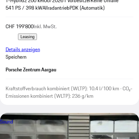
T-Hybrid
2'200 km
06/2026
1 Vorbesitzer
Keine Unfälle
541 PS / 398 kW
Allradantrieb
PDK (Automatik)
CHF 199'800
Inkl. MwSt.
Leasing
Details anzeigen
Speichern
Porsche Zentrum Aargau
Kraftstoffverbrauch kombiniert (WLTP): 10.4 l/100 km · CO₂-
Emissionen kombiniert (WLTP): 236 g/km
Sound