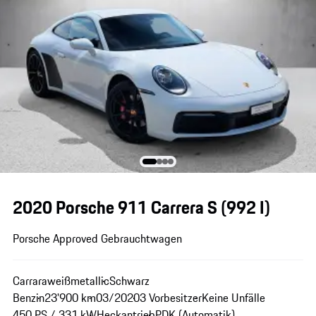
2020 Porsche 911 Carrera S
(992 I)
Porsche Approved Gebrauchtwagen
Carraraweißmetallic
Schwarz
Benzin
23'900 km
03/2020
3 Vorbesitzer
Keine Unfälle
450 PS / 331 kW
Heckantrieb
PDK (Automatik)