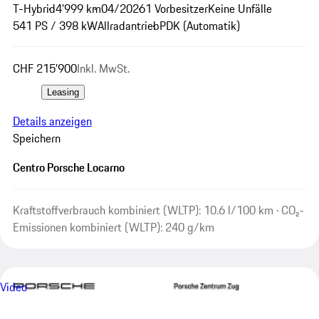
T-Hybrid
4'999 km
04/2026
1 Vorbesitzer
Keine Unfälle
541 PS / 398 kW
Allradantrieb
PDK (Automatik)
CHF 215'900
Inkl. MwSt.
Leasing
Details anzeigen
Speichern
Centro Porsche Locarno
Kraftstoffverbrauch kombiniert (WLTP): 10.6 l/100 km · CO₂-
Emissionen kombiniert (WLTP): 240 g/km
Video