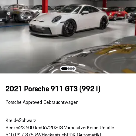
2021 Porsche 911 GT3
(992 I)
Porsche Approved Gebrauchtwagen
Kreide
Schwarz
Benzin
23'600 km
06/2021
3 Vorbesitzer
Keine Unfälle
510 PS / 375 kW
Heckantrieb
PDK (Automatik)