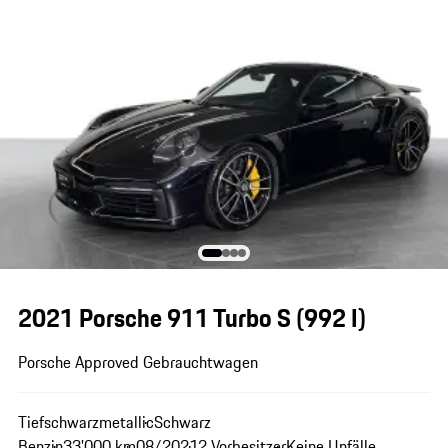
2021 Porsche 911 Turbo S
(992 I)
Porsche Approved Gebrauchtwagen
Tiefschwarzmetallic
Schwarz
Benzin
33'000 km
08/2021
2 Vorbesitzer
Keine Unfälle