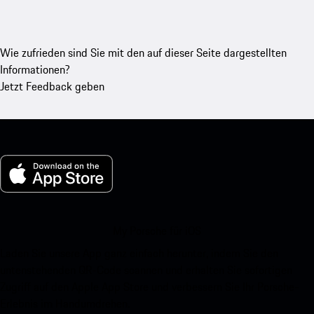
Wie zufrieden sind Sie mit den auf dieser Seite dargestellten
Informationen?
Jetzt Feedback geben
My Porsche für iOS
Laden Sie unsere App ganz einfach herunter, indem Sie den
untenstehenden QR-Code scannen und erhalten Sie sofortigen
Zugriff auf den Apple App Store und verbessern Sie Ihr Porsche-
Erlebnis im Handumdrehen.