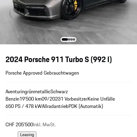
2024 Porsche 911 Turbo S
(992 I)
Porsche Approved Gebrauchtwagen
Aventuringrünmetallic
Schwarz
Benzin
19'500 km
09/2023
1 Vorbesitzer
Keine Unfälle
650 PS / 478 kW
Allradantrieb
PDK (Automatik)
CHF 205'500
Inkl. MwSt.
Leasing