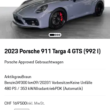
2023 Porsche 911 Targa 4 GTS
(992 I)
Porsche Approved Gebrauchtwagen
Arktikgrau
Braun
Benzin
34'000 km
09/2023
1 Vorbesitzer
Keine Unfälle
480 PS / 353 kW
Allradantrieb
PDK (Automatik)
CHF 169'500
Inkl. MwSt.