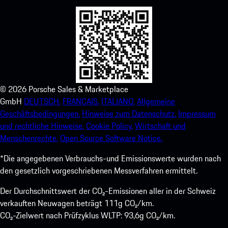
©
2026
Porsche Sales & Marketplace
GmbH
DEUTSCH.
FRANCAIS.
ITALIANO.
Allgemeine
Geschäftsbedingungen.
Hinweise zum Datenschutz.
Impressum
und rechtliche Hinweise.
Cookie Policy.
Wirtschaft und
Menschenrechte.
Open Source Software Notice.
*Die angegebenen Verbrauchs-und Emissionswerte wurden nach
den gesetzlich vorgeschriebenen Messverfahren ermittelt.
Der Durchschnittswert der CO₂-Emissionen aller in der Schweiz
verkauften Neuwagen beträgt 111g CO₂/km.
CO₂-Zielwert nach Prüfzyklus WLTP: 93,6g CO₂/km.