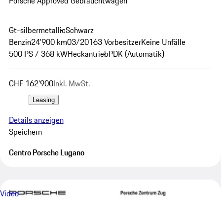
Porsche Approved Gebrauchtwagen
Gt-silbermetallic
Schwarz
Benzin
24'900 km
03/2016
3 Vorbesitzer
Keine Unfälle
500 PS / 368 kW
Heckantrieb
PDK (Automatik)
CHF 162'900
Inkl. MwSt.
Leasing
Details anzeigen
Speichern
Centro Porsche Lugano
Video