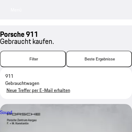
Menü
My saved searches, 0 searches saved
My sa
Porsche 911
Gebraucht kaufen.
Filter
Beste Ergebnisse
911
Gebrauchtwagen
Neue Treffer per E-Mail erhalten
Sound