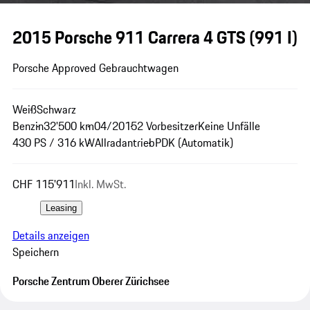
2015 Porsche 911 Carrera 4 GTS
(991 I)
Porsche Approved Gebrauchtwagen
Weiß
Schwarz
Benzin
32'500 km
04/2015
2 Vorbesitzer
Keine Unfälle
430 PS / 316 kW
Allradantrieb
PDK (Automatik)
CHF 115'911
Inkl. MwSt.
Leasing
Details anzeigen
Speichern
Porsche Zentrum Oberer Zürichsee