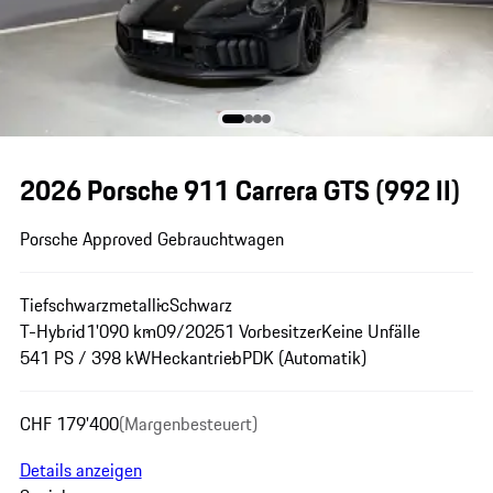
2026 Porsche 911 Carrera GTS
(992 II)
Porsche Approved Gebrauchtwagen
Tiefschwarzmetallic
Schwarz
T-Hybrid
1'090 km
09/2025
1 Vorbesitzer
Keine Unfälle
541 PS / 398 kW
Heckantrieb
PDK (Automatik)
CHF 179'400
(Margenbesteuert)
Details anzeigen