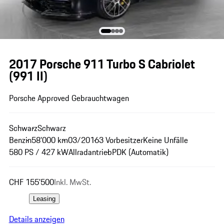
2017 Porsche 911 Turbo S Cabriolet
(991 II)
Porsche Approved Gebrauchtwagen
Schwarz
Schwarz
Benzin
58'000 km
03/2016
3 Vorbesitzer
Keine Unfälle
580 PS / 427 kW
Allradantrieb
PDK (Automatik)
CHF 155'500
Inkl. MwSt.
Leasing
Details anzeigen