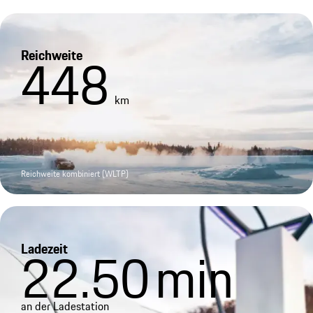
Reichweite
448
km
Reichweite kombiniert (WLTP)
Ladezeit
22.50
min
an der Ladestation