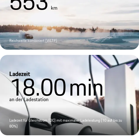
553
km
Reichweite kombiniert (WLTP)
Ladezeit
18.00
min
an der Ladestation
Ladezeit für Gleichstrom (DC) mit maximaler Ladeleistung (10 auf bis zu
80%)