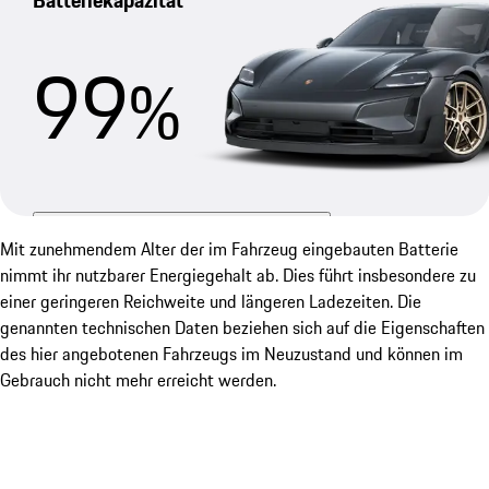
Batteriekapazität
99
%
Ermittlung ohne Vorbereitung am 28.01.2026
Mit zunehmendem Alter der im Fahrzeug eingebauten Batterie
Die ermittelte Kapazität dieser
nimmt ihr nutzbarer Energiegehalt ab. Dies führt insbesondere zu
Hochvoltbatterie liegt bei 99 %
einer geringeren Reichweite und längeren Ladezeiten. Die
genannten technischen Daten beziehen sich auf die Eigenschaften
des hier angebotenen Fahrzeugs im Neuzustand und können im
Ermittlungsmethode
Ermittlung ohne
Gebrauch nicht mehr erreicht werden.
Vorbereitung
Genauigkeit der Messung
+ / - 5%-Punkte