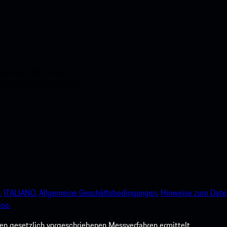
nstehenden QR-Code
e und verbessern Sie Ihr
.
ITALIANO.
Allgemeine Geschäftsbedingungen.
Hinweise zum Date
ce.
 gesetzlich vorgeschriebenen Messverfahren ermittelt.