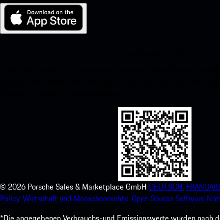
My Porsche für iOS
Laden Sie unsere App ganz einfach herunter, indem Sie den unte
scannen und erhalten Sie sofortigen Zugriff auf den Apple App Stor
Porsche-Erlebnis im Handumdrehen.
©
2026
Porsche Sales & Marketplace GmbH
DEUTSCH.
FRANCAIS
Policy.
Wirtschaft und Menschenrechte.
Open Source Software Noti
*Die angegebenen Verbrauchs-und Emissionswerte wurden nach den