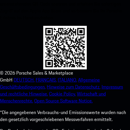
untenstehenden QR-Code scannen und erhalten Sie sofortigen
Zugriff auf den Apple App Store und verbessern Sie Ihr Porsche-
Erlebnis im Handumdrehen.
©
2026
Porsche Sales & Marketplace
GmbH
DEUTSCH.
FRANCAIS.
ITALIANO.
Allgemeine
Geschäftsbedingungen.
Hinweise zum Datenschutz.
Impressum
und rechtliche Hinweise.
Cookie Policy.
Wirtschaft und
Menschenrechte.
Open Source Software Notice.
*Die angegebenen Verbrauchs-und Emissionswerte wurden nach
den gesetzlich vorgeschriebenen Messverfahren ermittelt.