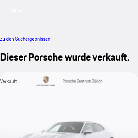
Menü
My saved searches, 0 searches saved
My sa
Zu den Suchergebnissen
Dieser Porsche wurde verkauft.
Verkauft