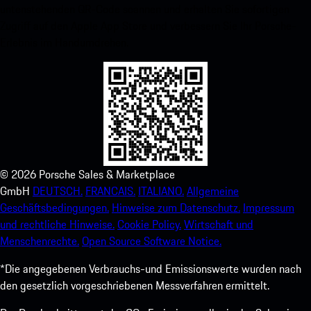
untenstehenden QR-Code scannen und erhalten Sie sofortigen
Zugriff auf den Apple App Store und verbessern Sie Ihr Porsche-
Erlebnis im Handumdrehen.
©
2026
Porsche Sales & Marketplace
GmbH
DEUTSCH.
FRANCAIS.
ITALIANO.
Allgemeine
Geschäftsbedingungen.
Hinweise zum Datenschutz.
Impressum
und rechtliche Hinweise.
Cookie Policy.
Wirtschaft und
Menschenrechte.
Open Source Software Notice.
*Die angegebenen Verbrauchs-und Emissionswerte wurden nach
den gesetzlich vorgeschriebenen Messverfahren ermittelt.