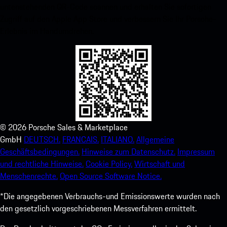
untenstehenden QR-Code scannen und erhalten Sie sofortigen
Zugriff auf den Apple App Store und verbessern Sie Ihr Porsche-
Erlebnis im Handumdrehen.
©
2026
Porsche Sales & Marketplace
GmbH
DEUTSCH.
FRANCAIS.
ITALIANO.
Allgemeine
Geschäftsbedingungen.
Hinweise zum Datenschutz.
Impressum
und rechtliche Hinweise.
Cookie Policy.
Wirtschaft und
Menschenrechte.
Open Source Software Notice.
*Die angegebenen Verbrauchs-und Emissionswerte wurden nach
den gesetzlich vorgeschriebenen Messverfahren ermittelt.