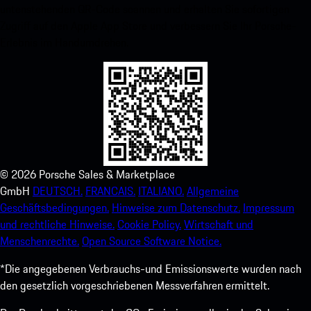
untenstehenden QR-Code scannen und erhalten Sie sofortigen
Zugriff auf den Apple App Store und verbessern Sie Ihr Porsche-
Erlebnis im Handumdrehen.
©
2026
Porsche Sales & Marketplace
GmbH
DEUTSCH.
FRANCAIS.
ITALIANO.
Allgemeine
Geschäftsbedingungen.
Hinweise zum Datenschutz.
Impressum
und rechtliche Hinweise.
Cookie Policy.
Wirtschaft und
Menschenrechte.
Open Source Software Notice.
*Die angegebenen Verbrauchs-und Emissionswerte wurden nach
den gesetzlich vorgeschriebenen Messverfahren ermittelt.