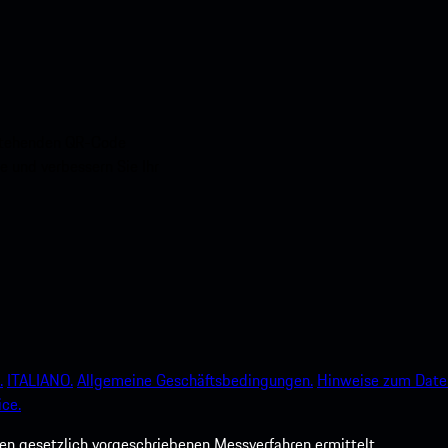
nstehenden QR-Code
e und verbessern Sie Ihr
.
ITALIANO.
Allgemeine Geschäftsbedingungen.
Hinweise zum Date
ce.
 gesetzlich vorgeschriebenen Messverfahren ermittelt.