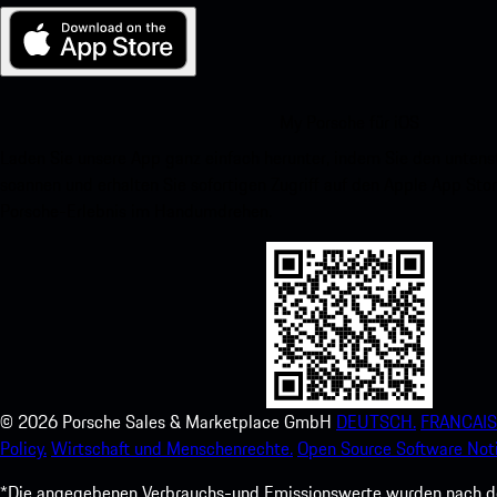
My Porsche für iOS
Laden Sie unsere App ganz einfach herunter, indem Sie den unte
scannen und erhalten Sie sofortigen Zugriff auf den Apple App Stor
Porsche-Erlebnis im Handumdrehen.
©
2026
Porsche Sales & Marketplace GmbH
DEUTSCH.
FRANCAIS
Policy.
Wirtschaft und Menschenrechte.
Open Source Software Noti
*Die angegebenen Verbrauchs-und Emissionswerte wurden nach den