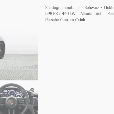
Shadegreenmetallic
Schwarz
Elekt
598 PS / 440 kW
Allradantrieb
Rei
Porsche Zentrum Zürich