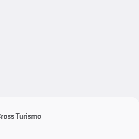
My save
My save
ross Turismo