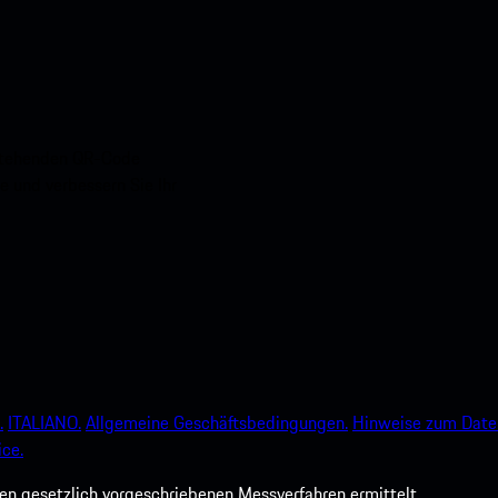
nstehenden QR-Code
e und verbessern Sie Ihr
.
ITALIANO.
Allgemeine Geschäftsbedingungen.
Hinweise zum Date
ce.
 gesetzlich vorgeschriebenen Messverfahren ermittelt.