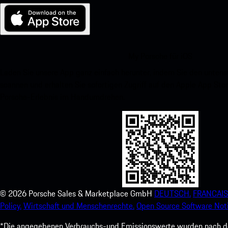
My Porsche für iOS
Laden Sie unsere App ganz einfach herunter, indem Sie den unte
scannen und erhalten Sie sofortigen Zugriff auf den Apple App Stor
Porsche-Erlebnis im Handumdrehen.
©
2026
Porsche Sales & Marketplace GmbH
DEUTSCH.
FRANCAIS
Policy.
Wirtschaft und Menschenrechte.
Open Source Software Noti
*Die angegebenen Verbrauchs-und Emissionswerte wurden nach den