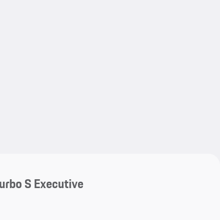
My save
My save
urbo S Executive