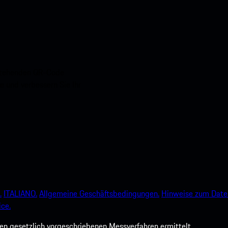
nstehenden QR-Code
e und verbessern Sie Ihr
.
ITALIANO.
Allgemeine Geschäftsbedingungen.
Hinweise zum Date
ce.
 gesetzlich vorgeschriebenen Messverfahren ermittelt.