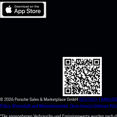
My Porsche für iOS
Laden Sie unsere App ganz einfach herunter, indem Sie den unte
scannen und erhalten Sie sofortigen Zugriff auf den Apple App Stor
Porsche-Erlebnis im Handumdrehen.
©
2026
Porsche Sales & Marketplace GmbH
DEUTSCH.
FRANCAIS
Policy.
Wirtschaft und Menschenrechte.
Open Source Software Noti
*Die angegebenen Verbrauchs-und Emissionswerte wurden nach den