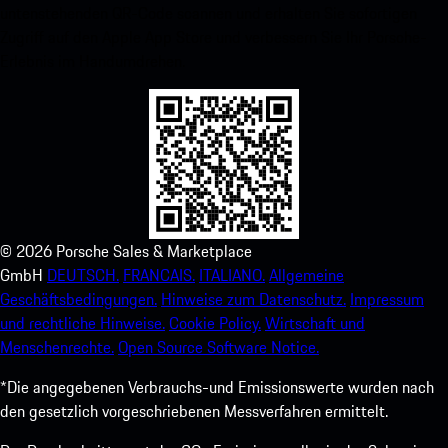
untenstehenden QR-Code scannen und erhalten Sie sofortigen
Zugriff auf den Apple App Store und verbessern Sie Ihr Porsche-
Erlebnis im Handumdrehen.
©
2026
Porsche Sales & Marketplace
GmbH
DEUTSCH.
FRANCAIS.
ITALIANO.
Allgemeine
Geschäftsbedingungen.
Hinweise zum Datenschutz.
Impressum
und rechtliche Hinweise.
Cookie Policy.
Wirtschaft und
Menschenrechte.
Open Source Software Notice.
*Die angegebenen Verbrauchs-und Emissionswerte wurden nach
den gesetzlich vorgeschriebenen Messverfahren ermittelt.