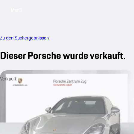
Menü
My saved searches, 0 searches saved
My sa
Zu den Suchergebnissen
Dieser Porsche wurde verkauft.
Verkauft